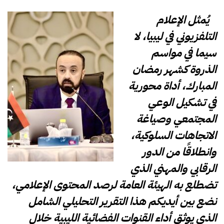
يُمثل الإعلام
التلفزيوني في ليبيا، لا
سيما في مواسم
الذروة كشهر رمضان
المبارك، أداة محورية
في تشكيل الوعي
المجتمعي وصياغة
الاتجاهات السلوكية،
وانطلاقًا من الدور
الرقابي والمهني الذي
تضطلع به الهيئة العامة لرصد المحتوى الإعلامي،
نضع بين أيديكم هذا التقرير التحليلي الشامل
الذي يوثق أداء القنوات الفضائية الليبية خلال