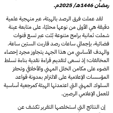
رمضان 1446هـ/ 2025م.
لقد عملت فرق الرصد بالهيئة، عبر منهجية علمية
دقيقة هي الأولى من نوعها محليًا، على متابعة عينة
شملت ثمانية برامج متنوعة بُثت عبر تسع قنوات
فضائية، بإجمالي ساعات رصد قاربت الستين ساعة.
والهدف الأساسي من هذا الجهد يتجاوز مجرد إحصاء
المخالفات؛ إذ نسعى لتقديم قراءة نقدية بناءة تسلط
الضوء على مكامن الخلل المهني والأخلاقي وتحفز
المؤسسات الإعلامية على الالتزام بمدونة قواعد
السلوك المهني التي اعتمدتها الهيئة كمرجعية أساسية
للعمل الإعلامي الرصين.
إن النتائج التي استخلصها التقرير تكشف عن