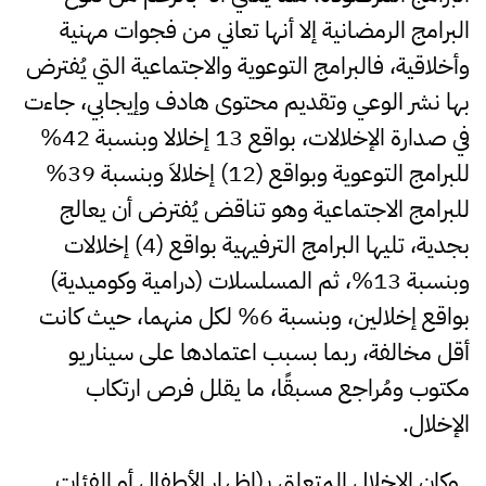
البرامج الرمضانية إلا أنها تعاني من فجوات مهنية
وأخلاقية، فالبرامج التوعوية والاجتماعية التي يُفترض
بها نشر الوعي وتقديم محتوى هادف وإيجابي، جاءت
في صدارة الإخلالات، بواقع 13 إخلالا وبنسبة 42%
للبرامج التوعوية وبواقع (12) إخلالاَ وبنسبة 39%
للبرامج الاجتماعية وهو تناقض يُفترض أن يعالج
بجدية، تليها البرامج الترفيهية بواقع (4) إخلالات
وبنسبة 13%، ثم المسلسلات (درامية وكوميدية)
بواقع إخلالين، وبنسبة 6% لكل منهما، حيث كانت
أقل مخالفة، ربما بسبب اعتمادها على سيناريو
مكتوب ومُراجع مسبقًا، ما يقلل فرص ارتكاب
الإخلال.
وكان الإخلال المتعلق بـ(إظهار الأطفال أو الفئات