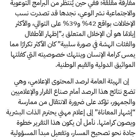
مفارقة مقلقة؛ ففي حين يُنتظر من البرامج التوعوية
والاجتماعية نشر الوعي، نجدها قد تصدرت نسب
الإخلالات بواقع 42% و39% على التوالي، والأكثر
إيلامًا هو أن الإخلال المتعلق بـ”إظهار الأطفال
والفئات الهشة في صورة سلبية” كان الأكثر تكرارًا مما
يمس كرامة الإنسان وينتهك خصوصيته التي كفلتها
المواثيق الدولية والقيم الوطنية.
إن الهيئة العامة لرصد المحتوى الإعلامي، وهي
تضع نتائج هذا الرصد أمام صناع القرار والإعلاميين
والجمهور، تؤكد على ضرورة الانتقال من ممارسة
“إشهار المعاناة” إلى إعلام مهني يحترم الذات البشرية
ويصون كرامتها. نأمل أن يكون هذا التقرير خطوة
جادة نحو تصحيح المسار، وتفعيل مبدأ المسؤولية