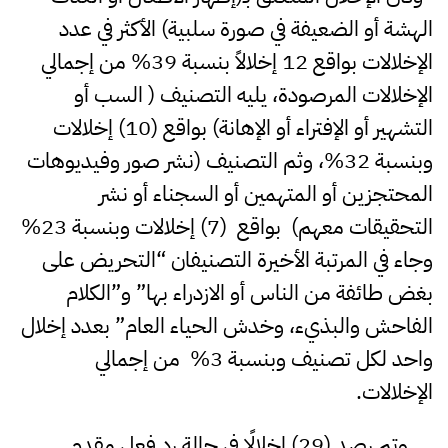
الهشة أو الضعيفة في صورة سلبية) الأكثر في عدد
الإخلالات بواقع 12 إخلالاً بنسبة 39% من إجمالي
الإخلالات المرصودة، يليه التصنيف ( السب أو
التشهير أو الإفتراء أو الإهانة) بواقع (10) إخلالات
وبنسبة 32%، وثم التصنيف (نشر صور وفيديوهات
المحتجزين أو المتهمين أو السجناء أو نشر
التحقيقات معهم) بواقع (7) إخلالات وبنسبة 23%
وجاء في المرتبة الأخيرة التصنيفان “التحريض على
بغض طائفة من الناس أو الازدراء بها” و”الكلام
الفاحش والبذيء، وخدش الحياء العام” بعدد إخلال
واحد لكل تصنيف وبنسبة 3% من إجمالي
الإخلالات.
وتم رصد (29) إخلالًا في حالة رد فعل مقدم