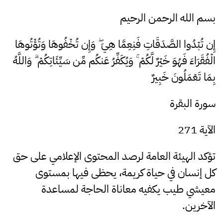
بسم
الله الرحمن الرحيم
إِن تُبْدُوا الصَّدَقَاتِ فَنِعِمَّا هِيَ ۖ وَإِن تُخْفُوهَا وَتُؤْتُوهَا
الْفُقَرَاءَ فَهُوَ خَيْرٌ لَّكُمْ ۚ وَيُكَفِّرُ عَنكُم مِّن سَيِّئَاتِكُمْ ۗ وَاللَّهُ
بِمَا تَعْمَلُونَ خَبِيرٌ
سورة البقرة
الآية 271
تؤكد الهيئة العامة لرصد المحتوى الإعلامي على حق
كل إنسان في حياة كريمة، يحظى فيها بمستوى
معيشي طيب يكفيه معاناة الحاجة لمساعدة
الآخرين.