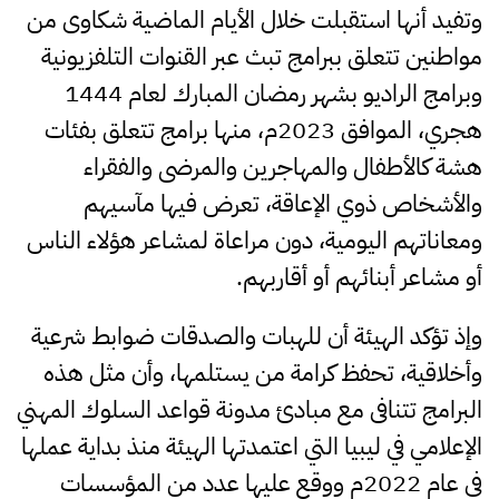
وتفيد أنها استقبلت خلال الأيام الماضية شكاوى من
مواطنين تتعلق ببرامج تبث عبر القنوات التلفزيونية
وبرامج الراديو بشهر رمضان المبارك لعام 1444
هجري، الموافق 2023م، منها برامج تتعلق بفئات
هشة كالأطفال والمهاجرين والمرضى والفقراء
والأشخاص ذوي الإعاقة، تعرض فيها مآسيهم
ومعاناتهم اليومية، دون مراعاة لمشاعر هؤلاء الناس
أو مشاعر أبنائهم أو أقاربهم.
وإذ تؤكد الهيئة أن للهبات والصدقات ضوابط شرعية
وأخلاقية، تحفظ كرامة من يستلمها، وأن مثل هذه
البرامج تتنافى مع مبادئ مدونة قواعد السلوك المهني
الإعلامي في ليبيا التي اعتمدتها الهيئة منذ بداية عملها
في عام 2022م ووقع عليها عدد من المؤسسات