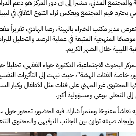
المجتمع المدني، مشيراً إلى أن دور المركز هو دعم الد
 يحترم قيم المجتمع ويعكس ثراء التنوع الثقافي في ليبيا.
رض مدير مكتب الخبراء بالهيئة، رضا الهادي، تقريراً مفصل
موضحًا المنهجية المتبعة في عملية الرصد والتحليل للبرا
ة الليبية خلال الشهر الكريم.
ركز البحوث الاجتماعية، الدكتورة حواء الفقهي، تحليلاً حو
ر، خاصة الفئات الهشة”، حيث نبهت إلى التأثيرات النفسية
كها المحتوى غير المهني على فئات مثل الأطفال وكبار السن،
ي إلى التحلي بوعي ومسؤولية أكبر.
نقاشاً مفتوحًا ومثمراً شارك فيه الحضور، تمحور حول سب
، وإيجاد صيغة توازن بين الجانب الترفيهي والمحتوى التث