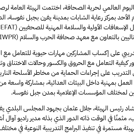
 باليوم العالمي لحرية الصحافة، اختتمت الهيئة العامة لر
 الأحد بمركز رعاية الشابات بمدينة يفرن بجبل نفوسة، الدو
ليين بالتعاون مع معهد صحافة الحرب والسلام (IWPR).
لتدريبي على إكساب المشاركين مهارات حيوية للتعامل مع ال
كيفية التعامل مع الحروق والكسور وحالات الاختناق وتق
لى التدريب على إجراءات الحماية من مخاطر الأسلحة الناري
العمل بمهنية داخل البيئات العدائية، بمشاركة واسعة من 
ن لمختلف المؤسسات الإعلامية بمدن جبل نفوسة.
شاد رئيس الهيئة، جلال عثمان بجهود المجلس البلدي يفر
 مثمنًا في الوقت ذاته الدور الذي بذله مدير راديو آوال 
هيئة مستمرة في تنفيذ البرامج التدريبية النوعية في مختلف